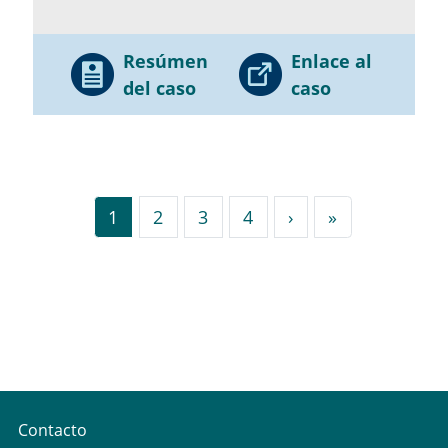
Resúmen
Enlace al
del caso
caso
››
Última »
1
2
3
4
›
»
Contacto