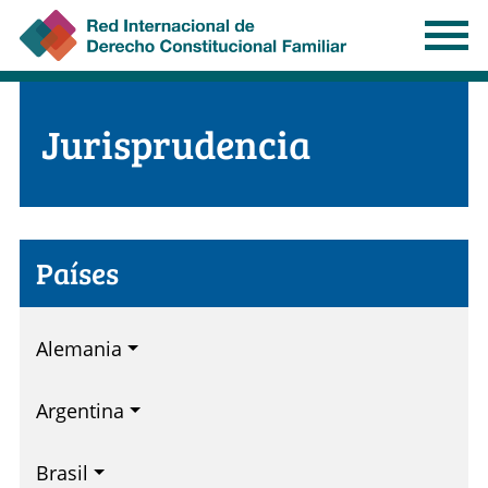
Pasar
al
contenido
principal
Jurisprudencia
Países
Alemania
Argentina
Brasil