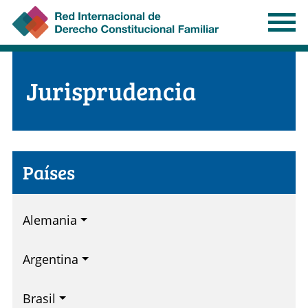
Pasar
al
contenido
principal
Jurisprudencia
Países
Alemania
Argentina
Brasil