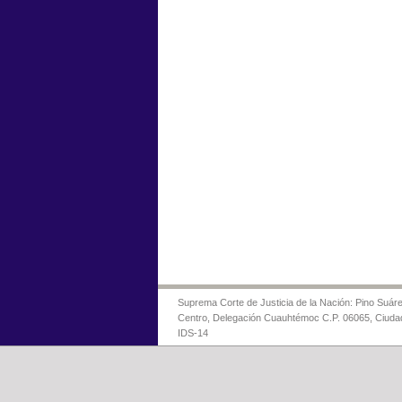
Suprema Corte de Justicia de la Nación: Pino Suáre
Centro, Delegación Cuauhtémoc C.P. 06065, Ciuda
IDS-14