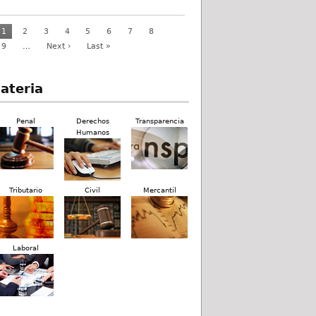
1
2
3
4
5
6
7
8
9
…
Next ›
Last »
ateria
Penal
Derechos
Transparencia
Humanos
Tributario
Civil
Mercantil
Laboral