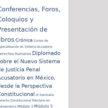
Conferencias, Foros,
Coloquios y
Presentación de
libros
Crónica
Cursos de
specialización en Sistema Acusatorio
Diplomado
erechos Humanos
sobre el Nuevo Sistema
e Justicia Penal
cusatorio en México,
esde la Perspectiva
onstitucional
IX Seminario
erecho Constitucional Tributario en
Módulo 5
Módulo 3
beroamérica