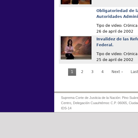
Obligatoriedad de l
Autoridades Admini
Tipo de video: Crónica
26 de april de 2002
Invalidez de las Re
Federal.
Tipo de video: Crónica
25 de april de 2002
1
2
3
4
Next ›
Last
Suprema Corte de Justicia de la Nación: Pino Suáre
Centro, Delegación Cuauhtémoc C.P. 06065, Ciuda
IDS-14