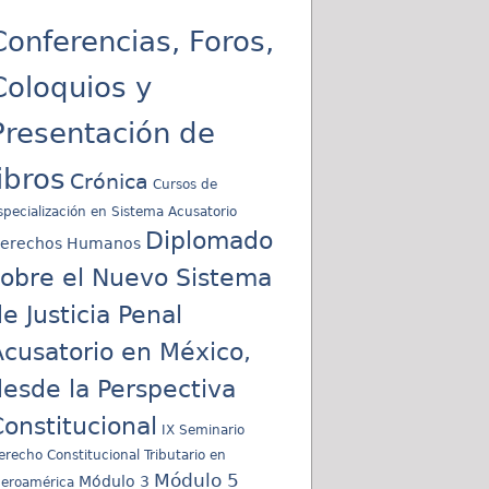
Conferencias, Foros,
Coloquios y
Presentación de
libros
Crónica
Cursos de
specialización en Sistema Acusatorio
Diplomado
erechos Humanos
sobre el Nuevo Sistema
e Justicia Penal
cusatorio en México,
esde la Perspectiva
onstitucional
IX Seminario
erecho Constitucional Tributario en
Módulo 5
Módulo 3
beroamérica