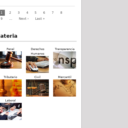
1
2
3
4
5
6
7
8
9
…
Next ›
Last »
ateria
Penal
Derechos
Transparencia
Humanos
Tributario
Civil
Mercantil
Laboral