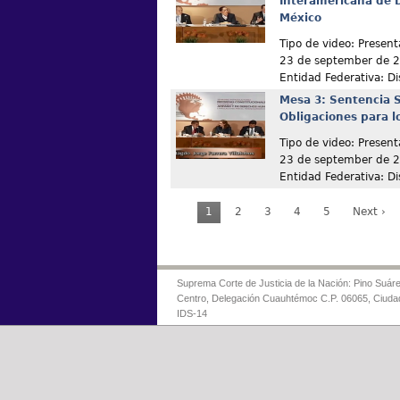
Interamericana de
México
Tipo de video: Presen
23 de september de 
Entidad Federativa: Dis
Mesa 3: Sentencia S
Obligaciones para l
Tipo de video: Presen
23 de september de 
Entidad Federativa: Dis
1
2
3
4
5
Next ›
Suprema Corte de Justicia de la Nación: Pino Suáre
Centro, Delegación Cuauhtémoc C.P. 06065, Ciuda
IDS-14