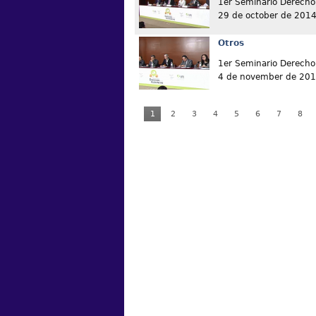
1er Seminario Derecho 
29 de october de 201
Otros
1er Seminario Derecho 
4 de november de 20
1
2
3
4
5
6
7
8