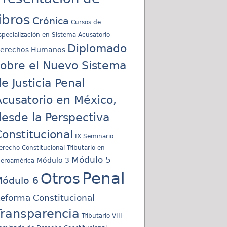
libros
Crónica
Cursos de
specialización en Sistema Acusatorio
Diplomado
erechos Humanos
sobre el Nuevo Sistema
e Justicia Penal
cusatorio en México,
esde la Perspectiva
onstitucional
IX Seminario
erecho Constitucional Tributario en
Módulo 5
Módulo 3
beroamérica
Penal
Otros
ódulo 6
eforma Constitucional
Transparencia
Tributario
VIII