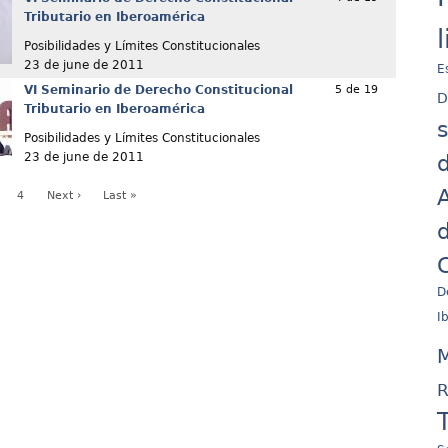
Tributario en Iberoamérica
Posibilidades y Límites Constitucionales
23 de june de 2011
E
VI Seminario de Derecho Constitucional
5 de 19
D
Tributario en Iberoamérica
Posibilidades y Límites Constitucionales
23 de june de 2011
d
A
4
Next ›
Last »
d
C
D
I
M
R