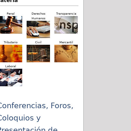
ateria
Penal
Derechos
Transparencia
Humanos
Tributario
Civil
Mercantil
Laboral
Conferencias, Foros,
Coloquios y
Presentación de