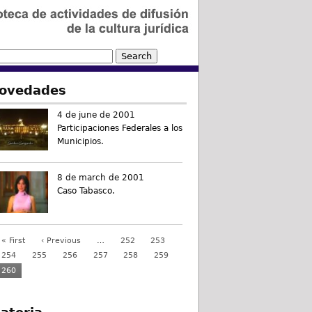
ovedades
4 de june de 2001
Participaciones Federales a los
Municipios.
8 de march de 2001
Caso Tabasco.
« First
‹ Previous
…
252
253
254
255
256
257
258
259
260