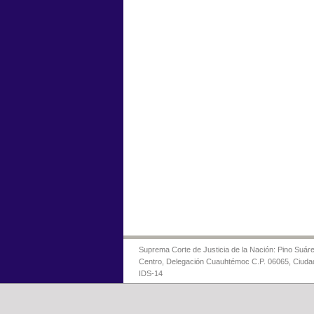
Suprema Corte de Justicia de la Nación: Pino Suáre
Centro, Delegación Cuauhtémoc C.P. 06065, Ciuda
IDS-14