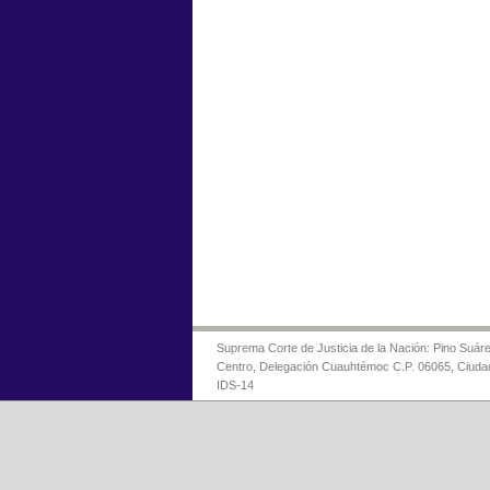
Suprema Corte de Justicia de la Nación: Pino Suáre
Centro, Delegación Cuauhtémoc C.P. 06065, Ciuda
IDS-14