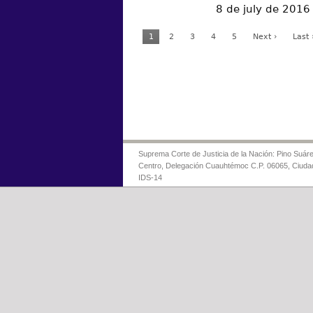
8 de july de 2016
1
2
3
4
5
Next ›
Last 
Suprema Corte de Justicia de la Nación: Pino Suáre
Centro, Delegación Cuauhtémoc C.P. 06065, Ciuda
IDS-14