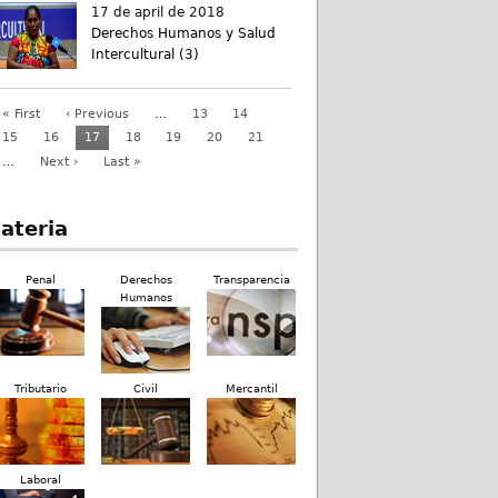
17 de april de 2018
Derechos Humanos y Salud
Intercultural (3)
« First
‹ Previous
…
13
14
15
16
17
18
19
20
21
…
Next ›
Last »
ateria
Penal
Derechos
Transparencia
Humanos
Tributario
Civil
Mercantil
Laboral