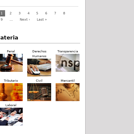
1
2
3
4
5
6
7
8
9
…
Next ›
Last »
ateria
Penal
Derechos
Transparencia
Humanos
Tributario
Civil
Mercantil
Laboral