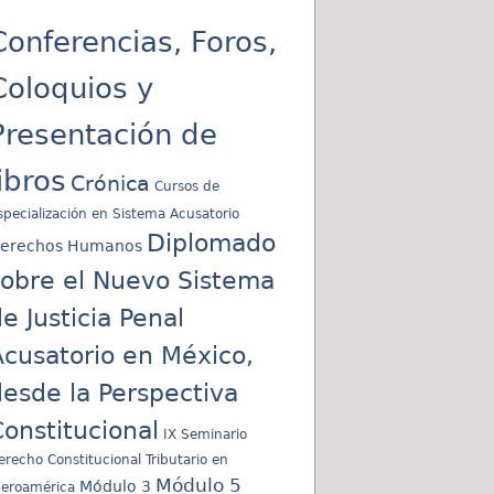
Conferencias, Foros,
Coloquios y
Presentación de
libros
Crónica
Cursos de
specialización en Sistema Acusatorio
Diplomado
erechos Humanos
sobre el Nuevo Sistema
e Justicia Penal
cusatorio en México,
esde la Perspectiva
onstitucional
IX Seminario
erecho Constitucional Tributario en
Módulo 5
Módulo 3
beroamérica