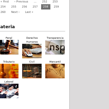
« First
‹ Previous
…
252
253
254
255
256
257
258
259
260
Next ›
Last »
ateria
Penal
Derechos
Transparencia
Humanos
Tributario
Civil
Mercantil
Laboral