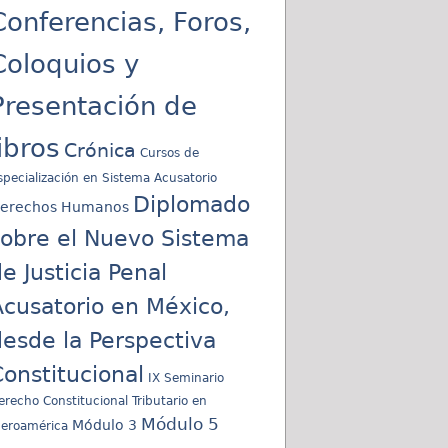
Conferencias, Foros,
Coloquios y
Presentación de
libros
Crónica
Cursos de
specialización en Sistema Acusatorio
Diplomado
erechos Humanos
sobre el Nuevo Sistema
e Justicia Penal
cusatorio en México,
esde la Perspectiva
onstitucional
IX Seminario
erecho Constitucional Tributario en
Módulo 5
Módulo 3
beroamérica