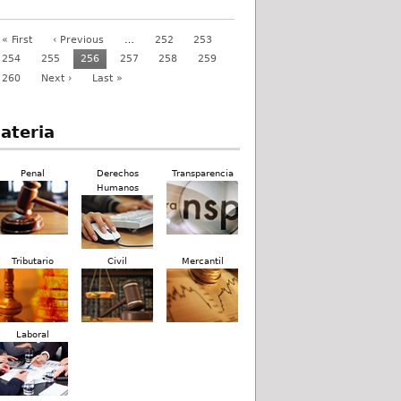
« First
‹ Previous
…
252
253
254
255
256
257
258
259
260
Next ›
Last »
ateria
Penal
Derechos
Transparencia
Humanos
Tributario
Civil
Mercantil
Laboral