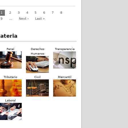
1
2
3
4
5
6
7
8
9
…
Next ›
Last »
ateria
Penal
Derechos
Transparencia
Humanos
Tributario
Civil
Mercantil
Laboral