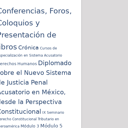
Conferencias, Foros,
Coloquios y
Presentación de
libros
Crónica
Cursos de
specialización en Sistema Acusatorio
Diplomado
erechos Humanos
sobre el Nuevo Sistema
e Justicia Penal
cusatorio en México,
esde la Perspectiva
onstitucional
IX Seminario
erecho Constitucional Tributario en
Módulo 5
Módulo 3
beroamérica