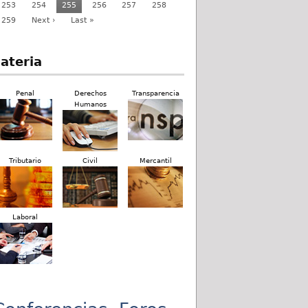
253
254
255
256
257
258
259
Next ›
Last »
ateria
Penal
Derechos
Transparencia
Humanos
Tributario
Civil
Mercantil
Laboral