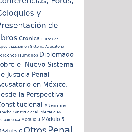
Conferencias, Foros,
Coloquios y
Presentación de
libros
Crónica
Cursos de
specialización en Sistema Acusatorio
Diplomado
erechos Humanos
sobre el Nuevo Sistema
e Justicia Penal
cusatorio en México,
esde la Perspectiva
onstitucional
IX Seminario
erecho Constitucional Tributario en
Módulo 5
Módulo 3
beroamérica
Penal
Otros
ódulo 6