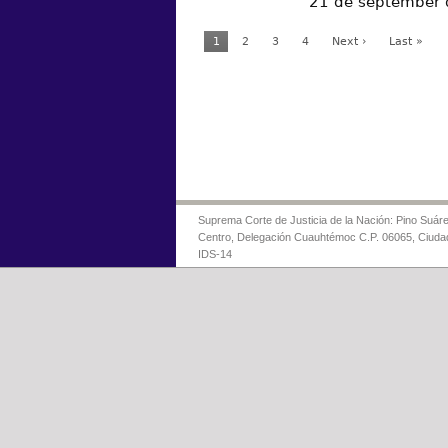
21 de september
1
2
3
4
Next ›
Last »
Suprema Corte de Justicia de la Nación: Pino Suáre
Centro, Delegación Cuauhtémoc C.P. 06065, Ciuda
IDS-14