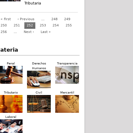
Tributaria
« First
‹ Previous
…
248
249
250
251
252
253
254
255
256
…
Next ›
Last »
ateria
Penal
Derechos
Transparencia
Humanos
Tributario
Civil
Mercantil
Laboral