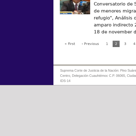
Conversatorio de 
de menores migran
refugio", Análisis 
amparo indirecto
18 de november 
« First
‹ Previous
1
2
3
4
Suprema Corte de Justicia de la Nación: Pino Suáre
Centro, Delegación Cuauhtémoc C.P. 06065, Ciuda
IDS-14