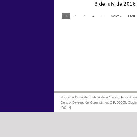
8 de july de 2016
1
2
3
4
5
Next ›
Last 
Suprema Corte de Justicia de la Nación: Pino Suáre
Centro, Delegación Cuauhtémoc C.P. 06065, Ciuda
IDS-14