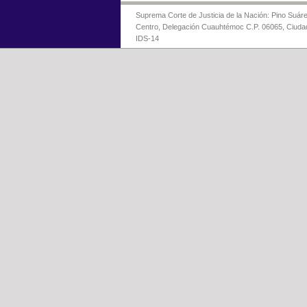
Suprema Corte de Justicia de la Nación: Pino Suáre
Centro, Delegación Cuauhtémoc C.P. 06065, Ciuda
IDS-14