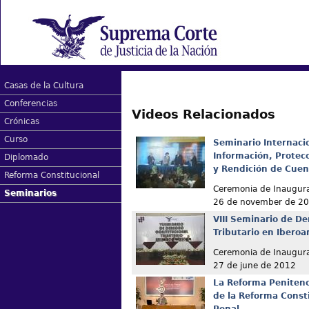
Casas de la Cultura
Conferencias
Videos Relacionados
Crónicas
Curso
Seminario Internacio
Información, Protec
Diplomado
y Rendición de Cuen
Reforma Constitucional
Ceremonia de Inaugur
Seminarios
26 de november de 2
VIII Seminario de De
Tributario en Ibero
Ceremonia de Inaugur
27 de june de 2012
La Reforma Penitenc
de la Reforma Const