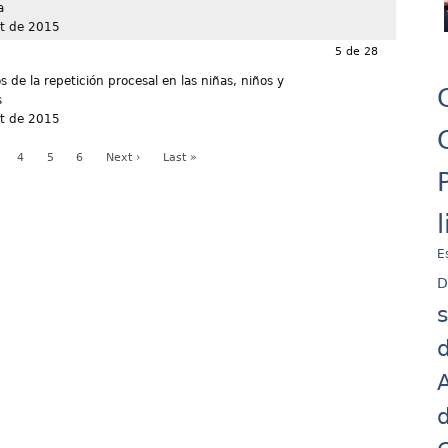
a
t de 2015
5 de 28
s de la repetición procesal en las niñas, niños y
s
t de 2015
4
5
6
Next ›
Last »
E
D
d
A
d