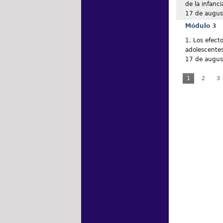
de la infanci
17 de augus
Módulo 3
1. Los efecto
adolescente
17 de augus
1
2
3