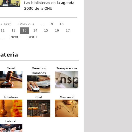
Las bibliotecas en la agenda
2030 de la ONU
« First
‹ Previous
…
9
10
11
12
13
14
15
16
17
…
Next ›
Last »
ateria
Penal
Derechos
Transparencia
Humanos
Tributario
Civil
Mercantil
Laboral