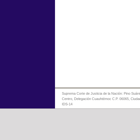
Suprema Corte de Justicia de la Nación: Pino Suáre
Centro, Delegación Cuauhtémoc C.P. 06065, Ciuda
IDS-14