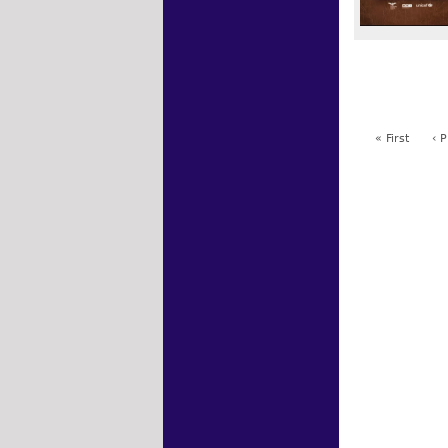
« First
‹ 