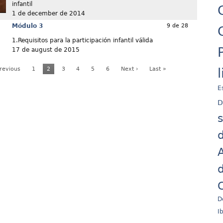
infantil
1 de december de 2014
Módulo 3
9 de 28
1.Requisitos para la participación infantil válida
17 de august de 2015
Previous
1
2
3
4
5
6
Next ›
Last »
E
D
d
A
d
C
D
I