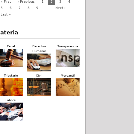
« First
‹ Previous
1
2
3
4
5
6
7
8
9
…
Next ›
Last »
ateria
Penal
Derechos
Transparencia
Humanos
Tributario
Civil
Mercantil
Laboral