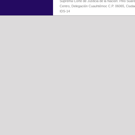
Suprema Corte de Justicia de la Nación: Pino Suáre
Centro, Delegación Cuauhtémoc C.P. 06065, Ciuda
IDS-14