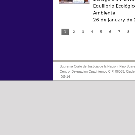
Equilibrio Ecológic
Ambiente
26 de january de
1
2
3
4
5
6
7
8
Suprema Corte de Justicia de la Nación: Pino Suáre
Centro, Delegación Cuauhtémoc C.P. 06065, Ciuda
IDS-14