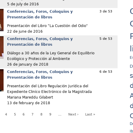
5 de july de 2016
Conferencias, Foros, Coloquios y
3 de 53
Presentación de libros
Presentación del Libro "La Cuestión del Odio"
22 de june de 2016
Conferencias, Foros, Coloquios y
5 de 53
Presentación de libros
Diálogo a 30 años de la Ley General de Equilibrio
E
Ecológico y Protección al Ambiente
26 de january de 2018
D
Conferencias, Foros, Coloquios y
6 de 53
Presentación de libros
d
Presentación del Libro Regulación Jurídica del
Expediente Cliníco Electrónico de la Magistrada
A
Mariana Mareddu Gilabert
13 de february de 2018
d
C
4
5
6
7
8
9
…
Next ›
Last »
D
I