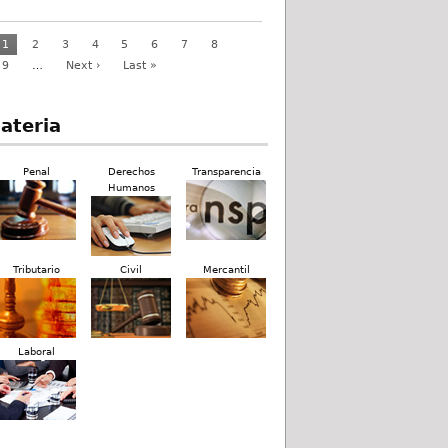
1
2
3
4
5
6
7
8
9
…
Next ›
Last »
ateria
Penal
Derechos
Transparencia
Humanos
Tributario
Civil
Mercantil
Laboral