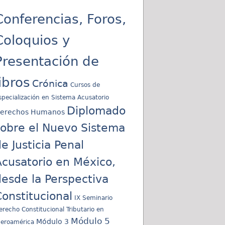
Conferencias, Foros,
Coloquios y
Presentación de
libros
Crónica
Cursos de
specialización en Sistema Acusatorio
Diplomado
erechos Humanos
sobre el Nuevo Sistema
e Justicia Penal
cusatorio en México,
esde la Perspectiva
onstitucional
IX Seminario
erecho Constitucional Tributario en
Módulo 5
Módulo 3
beroamérica