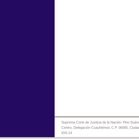
Suprema Corte de Justicia de la Nación: Pino Suáre
Centro, Delegación Cuauhtémoc C.P. 06065, Ciuda
IDS-14