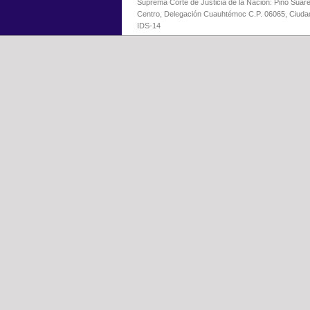
Suprema Corte de Justicia de la Nación: Pino Suáre
Centro, Delegación Cuauhtémoc C.P. 06065, Ciuda
IDS-14