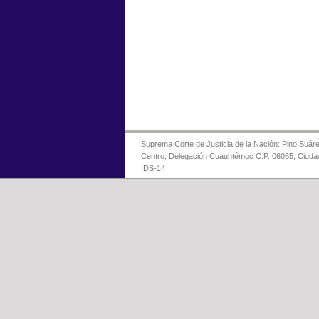
Suprema Corte de Justicia de la Nación: Pino Suáre
Centro, Delegación Cuauhtémoc C.P. 06065, Ciuda
IDS-14