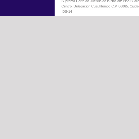
Suprema Corte de Justicia de la Nación: Pino Suáre
Centro, Delegación Cuauhtémoc C.P. 06065, Ciuda
IDS-14