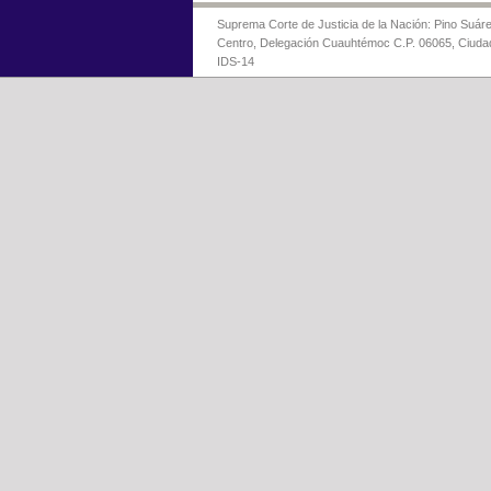
Suprema Corte de Justicia de la Nación: Pino Suáre
Centro, Delegación Cuauhtémoc C.P. 06065, Ciuda
IDS-14