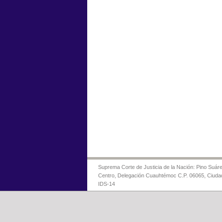
Suprema Corte de Justicia de la Nación: Pino Suáre
Centro, Delegación Cuauhtémoc C.P. 06065, Ciuda
IDS-14