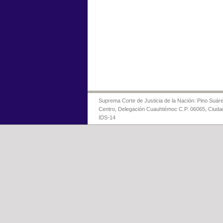
Suprema Corte de Justicia de la Nación: Pino Suáre
Centro, Delegación Cuauhtémoc C.P. 06065, Ciuda
IDS-14