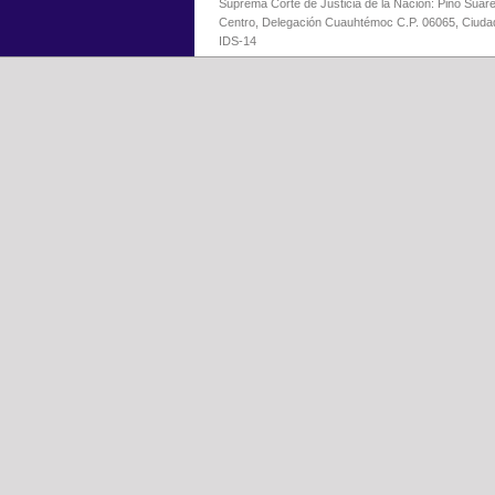
Suprema Corte de Justicia de la Nación: Pino Suáre
Centro, Delegación Cuauhtémoc C.P. 06065, Ciuda
IDS-14