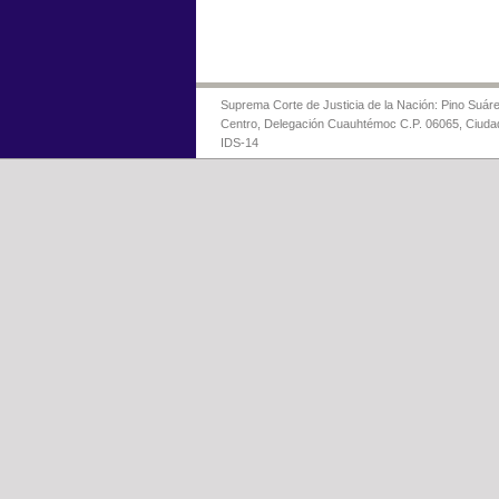
Suprema Corte de Justicia de la Nación: Pino Suáre
Centro, Delegación Cuauhtémoc C.P. 06065, Ciuda
IDS-14