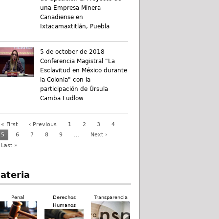
una Empresa Minera
Canadiense en
Ixtacamaxtitlán, Puebla
5 de october de 2018
Conferencia Magistral "La
Esclavitud en México durante
la Colonia" con la
participación de Úrsula
Camba Ludlow
« First
‹ Previous
1
2
3
4
5
6
7
8
9
…
Next ›
Last »
ateria
Penal
Derechos
Transparencia
Humanos