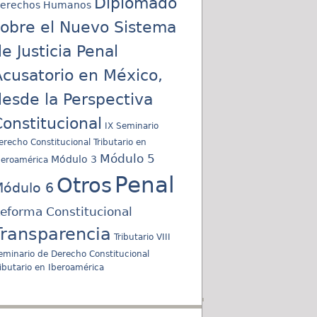
Diplomado
erechos Humanos
sobre el Nuevo Sistema
e Justicia Penal
cusatorio en México,
esde la Perspectiva
onstitucional
IX Seminario
erecho Constitucional Tributario en
Módulo 5
Módulo 3
beroamérica
Penal
Otros
ódulo 6
eforma Constitucional
Transparencia
Tributario
VIII
eminario de Derecho Constitucional
ributario en Iberoamérica