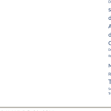
D
d
A
d
C
D
I
M
R
S
T