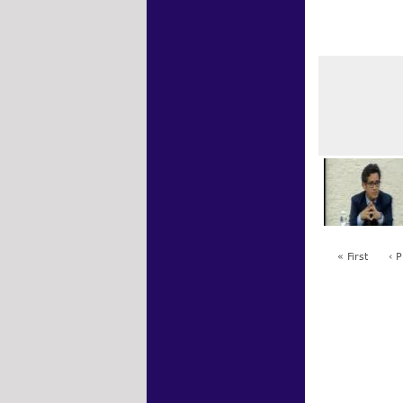
« First
‹ 