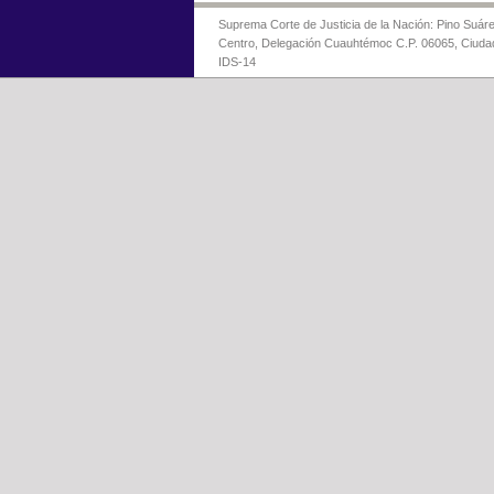
Suprema Corte de Justicia de la Nación: Pino Suáre
Centro, Delegación Cuauhtémoc C.P. 06065, Ciuda
IDS-14