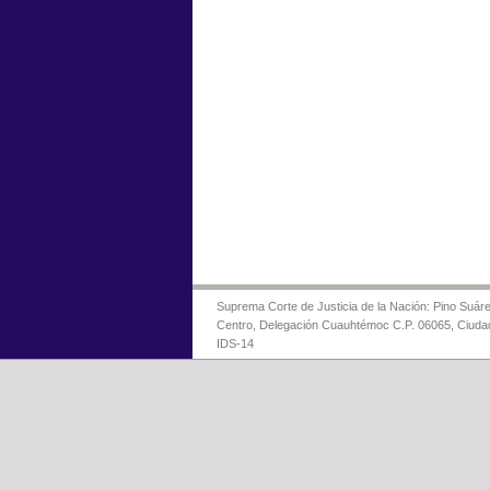
Suprema Corte de Justicia de la Nación: Pino Suáre
Centro, Delegación Cuauhtémoc C.P. 06065, Ciuda
IDS-14