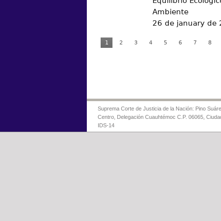
Equilibrio Ecológic
Ambiente
26 de january de
1
2
3
4
5
6
7
8
Suprema Corte de Justicia de la Nación: Pino Suáre
Centro, Delegación Cuauhtémoc C.P. 06065, Ciuda
IDS-14