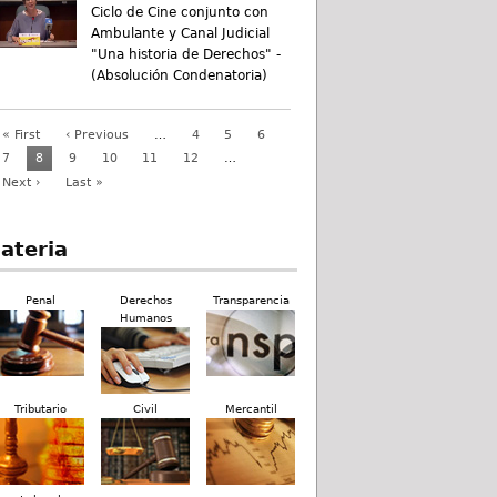
Ciclo de Cine conjunto con
Ambulante y Canal Judicial
"Una historia de Derechos" -
(Absolución Condenatoria)
« First
‹ Previous
…
4
5
6
7
8
9
10
11
12
…
Next ›
Last »
ateria
Penal
Derechos
Transparencia
Humanos
Tributario
Civil
Mercantil