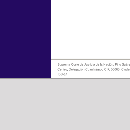
Suprema Corte de Justicia de la Nación: Pino Suáre
Centro, Delegación Cuauhtémoc C.P. 06065, Ciuda
IDS-14