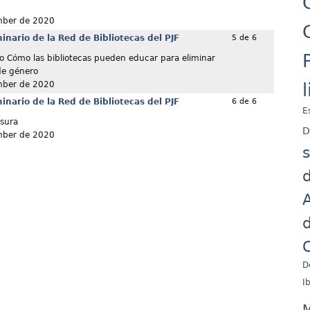
mber de 2020
nario de la Red de Bibliotecas del PJF
5 de 6
o Cómo las bibliotecas pueden educar para eliminar
 de género
mber de 2020
nario de la Red de Bibliotecas del PJF
6 de 6
E
sura
D
mber de 2020
d
A
d
C
D
I
M