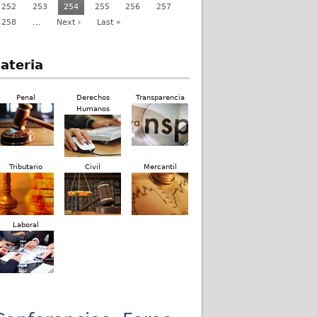
252
253
254
255
256
257
258
…
Next ›
Last »
ateria
Penal
Derechos
Transparencia
Humanos
Tributario
Civil
Mercantil
Laboral