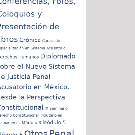
Conferencias, Foros,
Coloquios y
Presentación de
libros
Crónica
Cursos de
specialización en Sistema Acusatorio
Diplomado
erechos Humanos
sobre el Nuevo Sistema
e Justicia Penal
cusatorio en México,
esde la Perspectiva
onstitucional
IX Seminario
erecho Constitucional Tributario en
Módulo 5
Módulo 3
beroamérica
Penal
Otros
ódulo 6