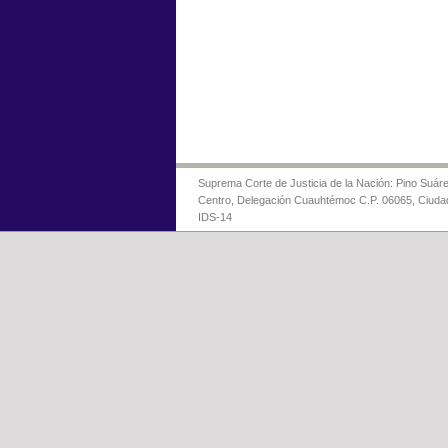
Suprema Corte de Justicia de la Nación: Pino Suáre
Centro, Delegación Cuauhtémoc C.P. 06065, Ciuda
IDS-14