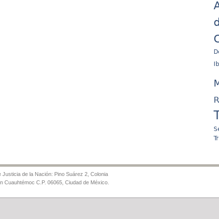
A
d
C
D
I
M
R
S
T
Justicia de la Nación: Pino Suárez 2, Colonia
ón Cuauhtémoc C.P. 06065, Ciudad de México.