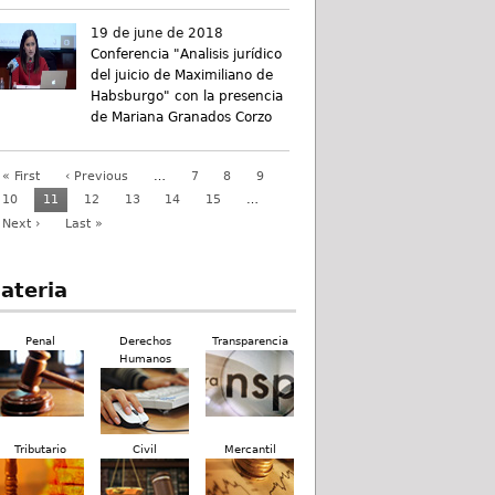
19 de june de 2018
Conferencia "Analisis jurídico
del juicio de Maximiliano de
Habsburgo" con la presencia
de Mariana Granados Corzo
« First
‹ Previous
…
7
8
9
10
11
12
13
14
15
…
Next ›
Last »
ateria
Penal
Derechos
Transparencia
Humanos
Tributario
Civil
Mercantil