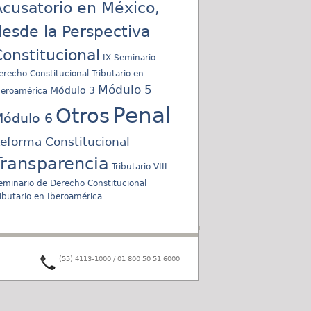
cusatorio en México,
esde la Perspectiva
onstitucional
IX Seminario
erecho Constitucional Tributario en
Módulo 5
Módulo 3
beroamérica
Penal
Otros
ódulo 6
eforma Constitucional
Transparencia
Tributario
VIII
eminario de Derecho Constitucional
ributario en Iberoamérica
(55) 4113-1000 / 01 800 50 51 6000