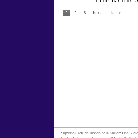
10 de march de 
1
2
3
Next ›
Last »
Suprema Corte de Justicia de la Nación: Pino Suáre