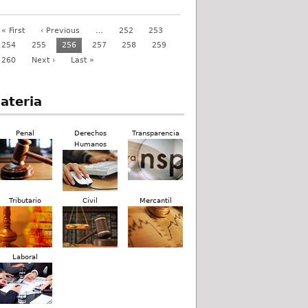
« First
‹ Previous
…
252
253
254
255
256
257
258
259
260
Next ›
Last »
ateria
Penal
Derechos
Transparencia
Humanos
Tributario
Civil
Mercantil
Laboral