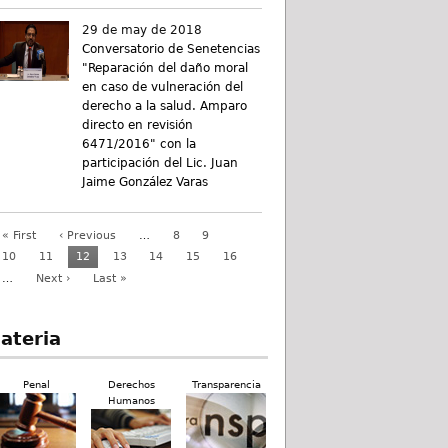
29 de may de 2018
Conversatorio de Senetencias
"Reparación del daño moral
en caso de vulneración del
derecho a la salud. Amparo
directo en revisión
6471/2016" con la
participación del Lic. Juan
Jaime González Varas
« First
‹ Previous
…
8
9
10
11
12
13
14
15
16
…
Next ›
Last »
ateria
Penal
Derechos
Transparencia
Humanos