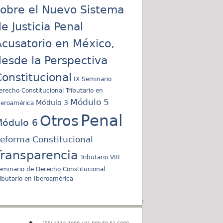
sobre el Nuevo Sistema
e Justicia Penal
cusatorio en México,
esde la Perspectiva
onstitucional
IX Seminario
erecho Constitucional Tributario en
Módulo 5
Módulo 3
beroamérica
Penal
Otros
ódulo 6
eforma Constitucional
Transparencia
Tributario
VIII
eminario de Derecho Constitucional
ributario en Iberoamérica