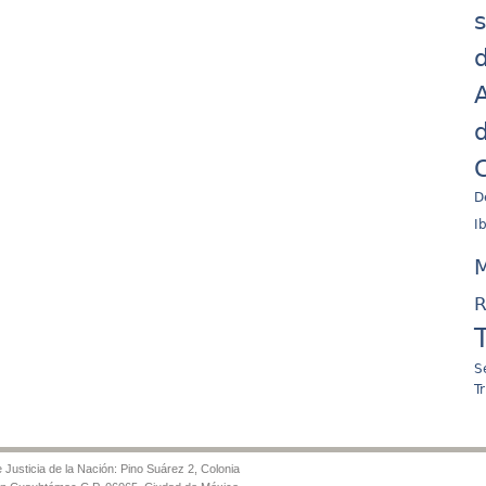
d
A
d
C
D
I
M
R
S
T
Justicia de la Nación: Pino Suárez 2, Colonia